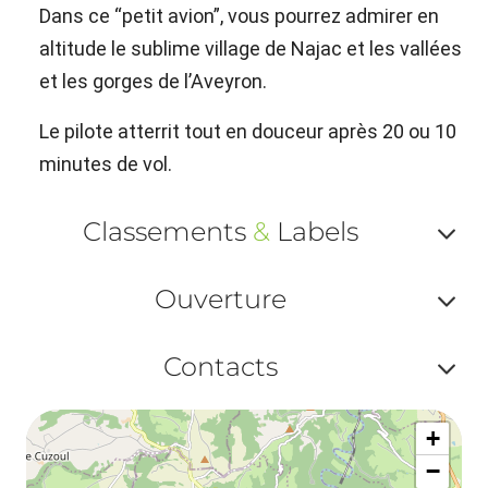
Dans ce “petit avion”, vous pourrez admirer en
altitude le sublime village de Najac et les vallées
et les gorges de l’Aveyron.
Le pilote atterrit tout en douceur après 20 ou 10
minutes de vol.
Classements
&
Labels
Af
Ouverture
ou
Af
ma
Contacts
ou
le
Af
ma
la
+
ou
le
−