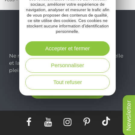
PLUS
sociaux, améliorer votre expérience de
navigation, analyser et mesurer le trafic afin
de vous proposer des contenus de qualité,
ce site utilise des cookies. Ces cookies ne
stockent aucune information d'identification
personnelle.
Accepter et fermer
Ne manquez pas notre newsletter mensuelle
et laissez-vous inspirer pour profiter
Personnaliser
pleinement de votre séjour en Aveyron.
Tout refuser
Je m'abonne ici
Newsletter