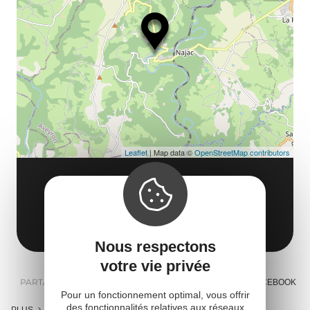
ma
ou
le
et
co
tar
Leaflet
| Map data ©
OpenStreetMap contributors
AAGAC
Le Païsserou
12270 Najac
Obtenir l'itinéraire
Nous respectons
votre vie privée
PARTAGER :
E-MAIL
MESSENGER
FACEBOOK
Pour un fonctionnement optimal, vous offrir
des fonctionnalités relatives aux réseaux