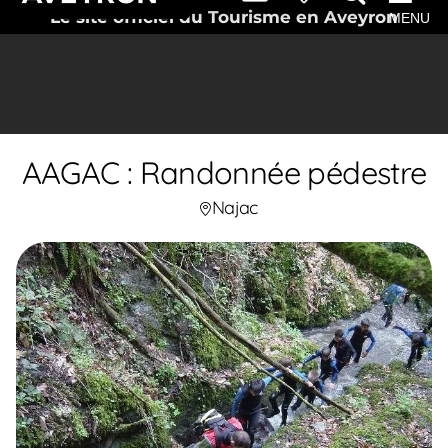
Le site officiel du Tourisme en Aveyron
MENU
AAGAC : Randonnée pédestre
Najac