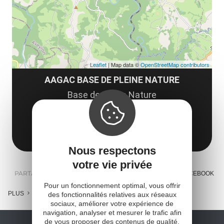
tar
Leaflet
| Map data ©
OpenStreetMap contributors
AAGAC BASE DE PLEINE NATURE
Base de Pleine Nature
Le Païsserou
12270 Najac
Obtenir l'itinéraire
Nous respectons
votre vie privée
PARTAGER :
E-MAIL
MESSENGER
FACEBOOK
Pour un fonctionnement optimal, vous offrir
PLUS
des fonctionnalités relatives aux réseaux
sociaux, améliorer votre expérience de
navigation, analyser et mesurer le trafic afin
de vous proposer des contenus de qualité,