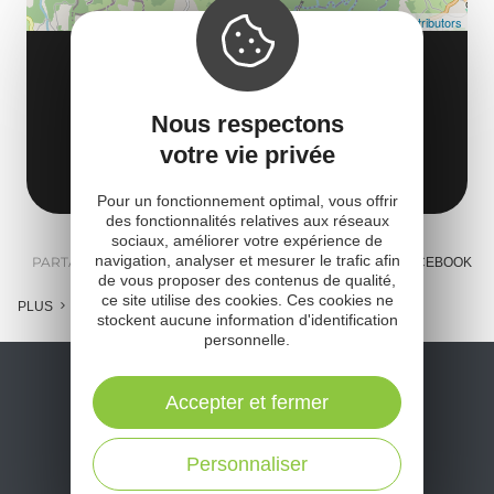
Leaflet
| Map data ©
OpenStreetMap contributors
AAGAC BASE DE PLEINE NATURE
Base de Pleine Nature
Le Païsserou
Nous respectons
votre vie privée
12270 Najac
Obtenir l'itinéraire
Pour un fonctionnement optimal, vous offrir
des fonctionnalités relatives aux réseaux
sociaux, améliorer votre expérience de
navigation, analyser et mesurer le trafic afin
PARTAGER :
E-MAIL
MESSENGER
FACEBOOK
de vous proposer des contenus de qualité,
ce site utilise des cookies. Ces cookies ne
PLUS
stockent aucune information d'identification
personnelle.
Accepter et fermer
Personnaliser