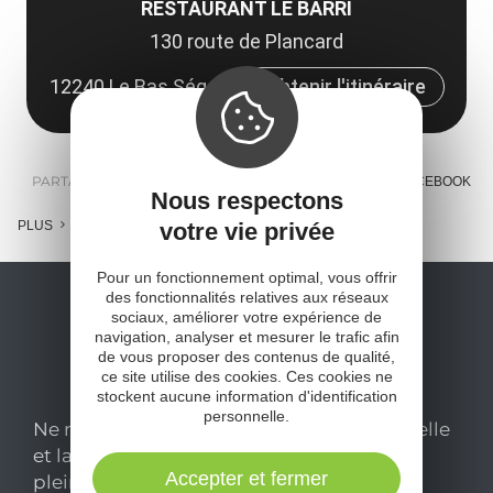
RESTAURANT LE BARRI
130 route de Plancard
12240 Le Bas Ségala
Obtenir l'itinéraire
PARTAGER :
E-MAIL
MESSENGER
FACEBOOK
Nous respectons
votre vie privée
PLUS
Pour un fonctionnement optimal, vous offrir
des fonctionnalités relatives aux réseaux
sociaux, améliorer votre expérience de
navigation, analyser et mesurer le trafic afin
de vous proposer des contenus de qualité,
ce site utilise des cookies. Ces cookies ne
stockent aucune information d'identification
personnelle.
Ne manquez pas notre newsletter mensuelle
et laissez-vous inspirer pour profiter
Accepter et fermer
pleinement de votre séjour en Aveyron.