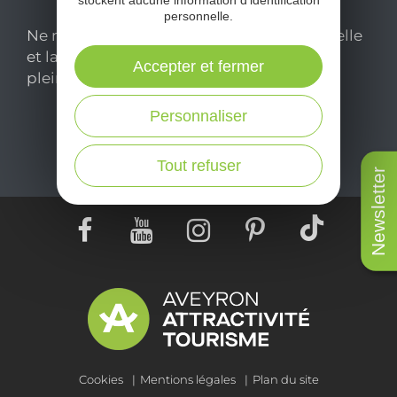
stockent aucune information d'identification
personnelle.
Ne manquez pas notre newsletter mensuelle
et laissez-vous inspirer pour profiter
Accepter et fermer
pleinement de votre séjour en Aveyron.
Personnaliser
Je m'abonne ici
Tout refuser
Newsletter
Cookies
Mentions légales
Plan du site