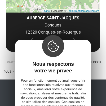
Leaflet
| Map data ©
OpenStreetMap contributors
AUBERGE SAINT-JACQUES
Conques
12320 Conques-en-Rouergue
Obtenir l'itinéraire
PARTAGER :
E-MAIL
MESSENGER
FACEBOOK
Nous respectons
votre vie privée
PLUS
Pour un fonctionnement optimal, vous offrir
des fonctionnalités relatives aux réseaux
sociaux, améliorer votre expérience de
navigation, analyser et mesurer le trafic afin
de vous proposer des contenus de qualité,
ce site utilise des cookies. Ces cookies ne