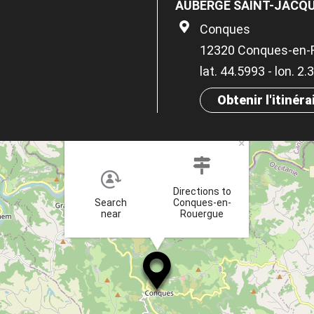
AUBERGE SAINT-JACQ
Conques
12320 Conques-en-
lat. 44.5993 - lon. 2
Obtenir l'itinéra
×
Directions to
Search
Conques-en-
near
Rouergue