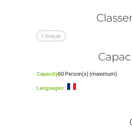
Class
1 toque
Capaci
Capacity
60 Person(s) (maximum)
Languages
: