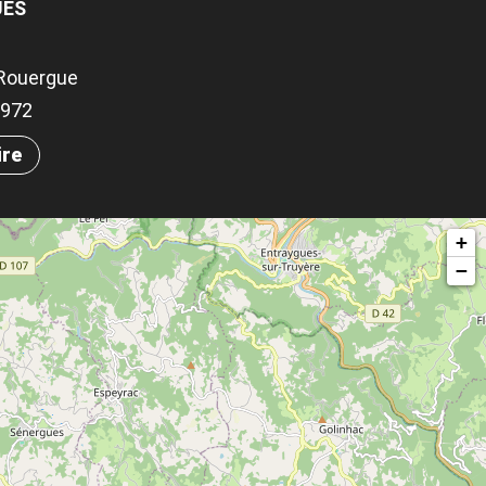
UES
Rouergue
.3972
ire
+
−