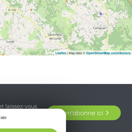
| Map data ©
Leaflet
OpenStreetMap contributors
t laissez-vous
Je m'abonne ici
our en Aveyron.
vate