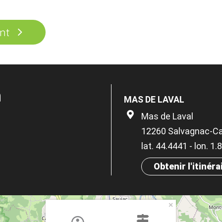
nt
n
MAS DE LAVAL
Mas de Laval
12260 Salvagnac-Ca
lat. 44.4441 - lon. 1
Obtenir l'itinéra
×