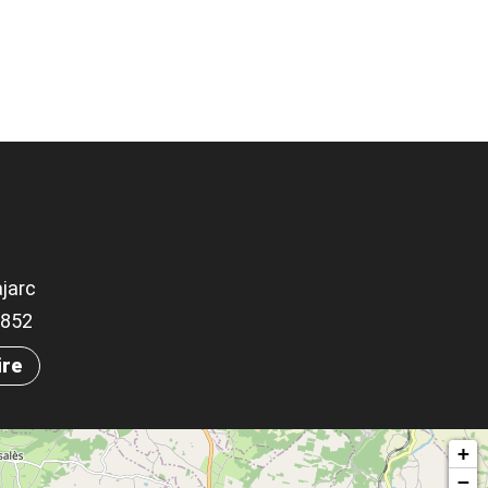
jarc
.8852
ire
+
−