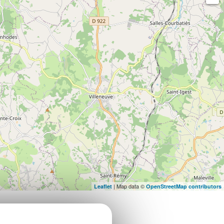
| Map data ©
Leaflet
OpenStreetMap contributors