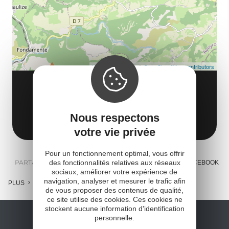
tar
Leaflet
| Map data ©
OpenStreetMap contributors
HÔTEL DU NORD
Avenue du Docteur Andrieu
Nous respectons
12540 Cornus
Obtenir l'itinéraire
votre vie privée
Pour un fonctionnement optimal, vous offrir
PARTAGER :
des fonctionnalités relatives aux réseaux
E-MAIL
MESSENGER
FACEBOOK
sociaux, améliorer votre expérience de
navigation, analyser et mesurer le trafic afin
PLUS
de vous proposer des contenus de qualité,
ce site utilise des cookies. Ces cookies ne
stockent aucune information d'identification
personnelle.