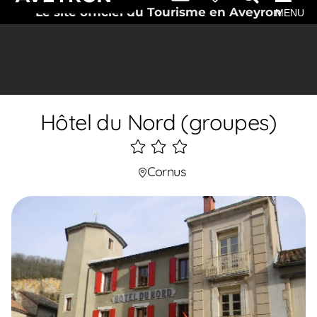
Le site officiel du Tourisme en Aveyron
MENU
Hôtel du Nord (groupes)
3
étoiles
Cornus