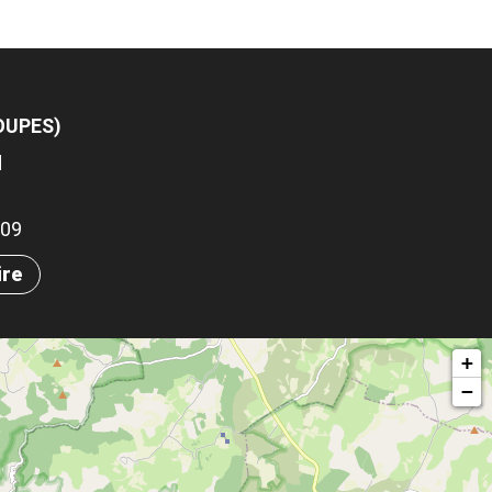
OUPES)
d
209
ire
+
−