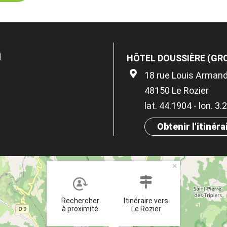
n
HÔTEL DOUSSIÈRE (GR
18 rue Louis Arman
48150 Le Rozier
lat. 44.1904 - lon. 3.
Obtenir l'itinéra
×
Rechercher
Itinéraire vers
à proximité
Le Rozier