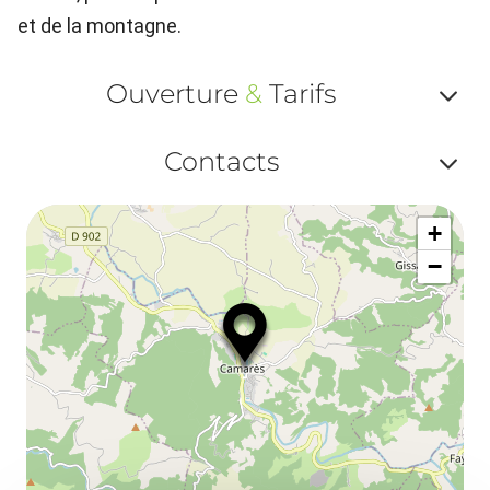
et de la montagne.
Ouverture
&
Tarifs
Af
Contacts
ou
Af
ma
+
ou
le
−
ma
ou
le
et
co
tar