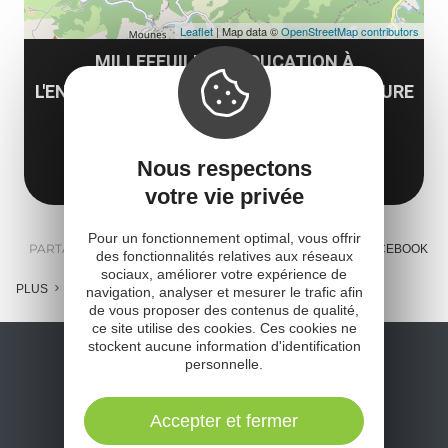
Leaflet
| Map data ©
OpenStreetMap contributors
MILLEFEUILLES - EDUCATION À
L'ENVIRONNEMENT ET RANDONNÉES NATURE
Promilhac
12360 Camarès
Obtenir l'itinéraire
Nous respectons
votre vie privée
Pour un fonctionnement optimal, vous offrir
PARTAGER :
E-MAIL
MESSENGER
FACEBOOK
des fonctionnalités relatives aux réseaux
sociaux, améliorer votre expérience de
PLUS
navigation, analyser et mesurer le trafic afin
de vous proposer des contenus de qualité,
ce site utilise des cookies. Ces cookies ne
stockent aucune information d'identification
personnelle.
Accepter et fermer