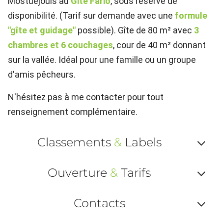
Mostuéjouls au
Gite Fario
, sous réserve de
disponibilité. (Tarif sur demande avec une
formule
"gîte et guidage"
possible). Gîte de 80 m² avec
3
chambres et 6 couchages
, cour de 40 m² donnant
sur la vallée. Idéal pour une famille ou un groupe
d'amis pêcheurs.
N'hésitez pas à me contacter pour tout
renseignement complémentaire.
Classements
&
Labels
Af
Ouverture
&
Tarifs
ou
Af
ma
Contacts
ou
le