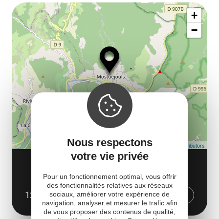
Af
ma
la
+
ou
le
−
ma
ou
le
et
co
tar
Nous respectons
Leaflet
| Map data ©
OpenStreetMap contributors
votre vie privée
PÊCHE PASSION GRANDS CAUSSES
Rue Héran
Pour un fonctionnement optimal, vous offrir
des fonctionnalités relatives aux réseaux
12720 Mostuéjouls
Obtenir l'itinéraire
sociaux, améliorer votre expérience de
navigation, analyser et mesurer le trafic afin
de vous proposer des contenus de qualité,