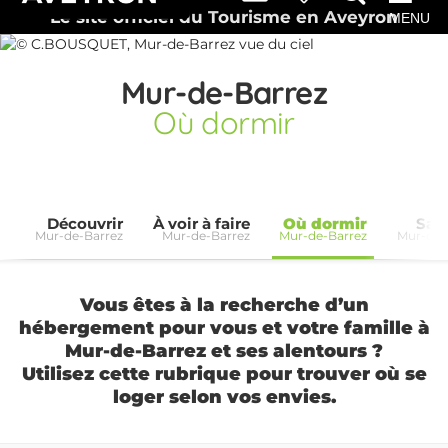
Le site officiel du Tourisme en Aveyron
MENU
Mur-de-Barrez
Où dormir
Découvrir
À voir à faire
Où dormir
Sav
Mur-de-Barrez
Mur-de-Barrez
Mur-de-Barrez
Mur-de-
Vous êtes à la recherche d’un
hébergement pour vous et votre famille à
Mur-de-Barrez et ses alentours ?
Utilisez cette rubrique pour trouver où se
loger selon vos envies.