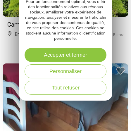
Pour un fonctionnement optimal, vous offrir
des fonctionnalités relatives aux réseaux
sociaux, améliorer votre expérience de
navigation, analyser et mesurer le trafic afin
de vous proposer des contenus de qualité,
Camping municipal de Brommat
ce site utilise des cookies. Ces cookies ne
stockent aucune information d'identification
Brommat
À 2.5 km de Mur-de-Barrez
personnelle.
Accepter et fermer
Personnaliser
Tout refuser