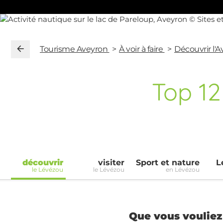
Tourisme Aveyron
À voir à faire
Découvrir l'
Top
12
découvrir
visiter
Sport et nature
L
le Lévézou
le Lévézou
en Lévézou
Que vous vouliez