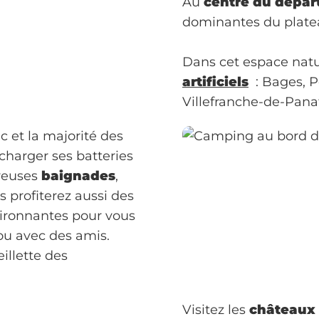
Au
centre du dépar
dominantes du plateau
Dans cet espace natu
artificiels
: Bages, P
Villefranche-de-Pan
c et la majorité des
echarger ses batteries
breuses
baignades
,
us profiterez aussi des
vironnantes pour vous
ou avec des amis.
illette des
Visitez les
châteaux 