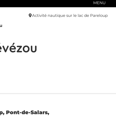
MENU
Activité nautique sur le lac de Pareloup
u
évézou
, Pont-de-Salars,