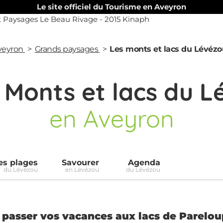
Le site officiel du Tourisme en Aveyron
Aveyron
Grands paysages
Les monts et lacs du Lévézo
Monts et lacs du L
en Aveyron
es plages
Savourer
Agenda
du Lévézou
en Lévézou
du Lévézou
 passer vos vacances aux lacs de Pareloup