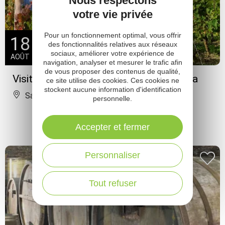
Nous respectons
votre vie privée
Pour un fonctionnement optimal, vous offrir
18
des fonctionnalités relatives aux réseaux
sociaux, améliorer votre expérience de
AOÛT
navigation, analyser et mesurer le trafic afin
de vous proposer des contenus de qualité,
Visite découverte du domaine du Mioula
ce site utilise des cookies. Ces cookies ne
stockent aucune information d'identification
Salles-la-Source
personnelle.
Accepter et fermer
Personnaliser
Tout refuser