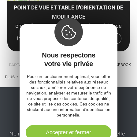
POINT DE VUE ET TABLE D'ORIENTATION DE
MODULANCE
chapelle Saint Jean Baptiste de Modulance
12240 Rieupeyroux
Obtenir l'itinéraire
Nous respectons
votre vie privée
PARTAGER :
E-MAIL
MESSENGER
FACEBOOK
Pour un fonctionnement optimal, vous offrir
PLUS
des fonctionnalités relatives aux réseaux
sociaux, améliorer votre expérience de
navigation, analyser et mesurer le trafic afin
de vous proposer des contenus de qualité,
ce site utilise des cookies. Ces cookies ne
stockent aucune information d'identification
personnelle.
Accepter et fermer
Ne manquez pas notre newsletter mensuelle