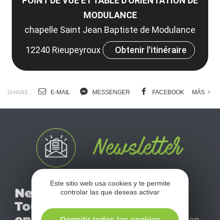
POINT DE VUE ET TABLE D'ORIENTATION DE
MODULANCE
chapelle Saint Jean Baptiste de Modulance
12240 Rieupeyroux
Obtenir l'itinéraire
SHARE :
E-MAIL
MESSENGER
FACEBOOK
MÁS
Este sitio web usa cookies y te permite
No se pierda nuestro
Newsletter
controlar las que deseas activar
mensual newsletter y
Tourismo
déjese inspirar para
en Aveyron
disfrutar de su estancia en
Permitir todas las cookies