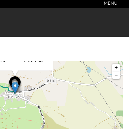
MENU
×
Itinéraire vers
cher
Saint-Jean-et-
mité
Saint-Paul
+
−