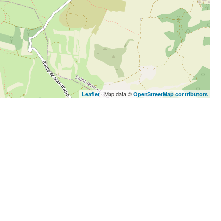
| Map data ©
Leaflet
OpenStreetMap contributors