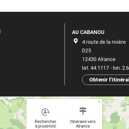
n
AU CABANOU
4 route de la rivière
D25
12430 Alrance
lat. 44.1117 - lon. 2
Obtenir l'itinéra
×
Rechercher
Itinéraire vers
à proximité
Alrance