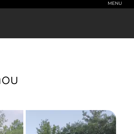
MENU
nou