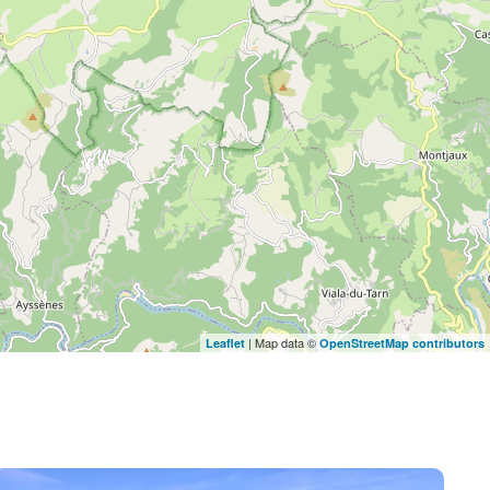
| Map data ©
Leaflet
OpenStreetMap contributors