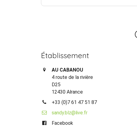
Établissement
AU CABANOU
4 route de la rivière
D25
12430 Alrance
+33 (0)7 61 47 51 87
sandy.blz@live.fr
Facebook