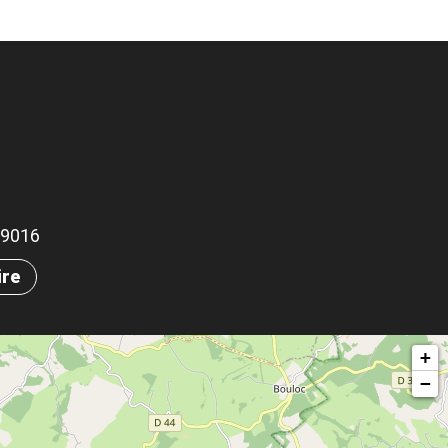
.69016
ire
+
−