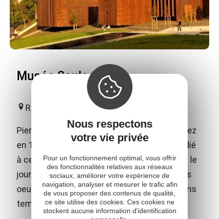
Musée Soulages
Rodez
Nous respectons
Pierre Soulages, peintre et graveur né à Rodez
votre vie privée
en 1919, est décédé en 2022. Un musée dédié
Pour un fonctionnement optimal, vous offrir
à cet artiste de notoriété internationale voit le
des fonctionnalités relatives aux réseaux
jour en 2014 dans sa ville natale. Il abrite des
sociaux, améliorer votre expérience de
navigation, analyser et mesurer le trafic afin
oeuvres de l'artiste et de grandes expositions
de vous proposer des contenus de qualité,
ce site utilise des cookies. Ces cookies ne
temporaires.
stockent aucune information d'identification