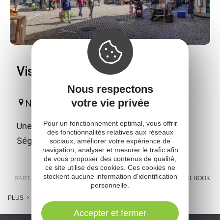
Visitez Naucelle
Nous respectons
votre vie privée
Naucelle
Pour un fonctionnement optimal, vous offrir
Une ancienne sauveté qui fait l'identité du
des fonctionnalités relatives aux réseaux
Ségala...
sociaux, améliorer votre expérience de
navigation, analyser et mesurer le trafic afin
de vous proposer des contenus de qualité,
ce site utilise des cookies. Ces cookies ne
stockent aucune information d'identification
PARTAGER :
E-MAIL
MESSENGER
FACEBOOK
personnelle.
PLUS
Accepter et fermer