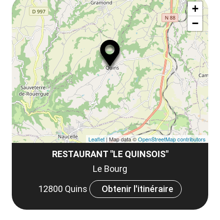
ma
la
+
ou
le
−
ma
la
le
co
Leaflet
| Map data ©
OpenStreetMap contributors
RESTAURANT "LE QUINSOIS"
Le Bourg
12800 Quins
Obtenir l'itinéraire