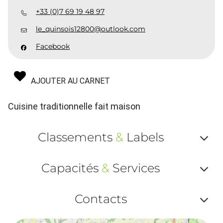
+33 (0)7 69 19 48 97
le_quinsois12800@outlook.com
Facebook
AJOUTER AU CARNET
Cuisine traditionnelle fait maison
Classements
&
Labels
Af
Capacités
&
Services
ou
Af
ma
Contacts
ou
le
Af