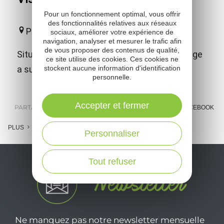
Pour un fonctionnement optimal, vous offrir
des fonctionnalités relatives aux réseaux
Prévinquières
sociaux, améliorer votre expérience de
navigation, analyser et mesurer le trafic afin
de vous proposer des contenus de qualité,
Situé en surplomb de l'Aveyron, ce petit village
ce site utilise des cookies. Ces cookies ne
a su préserver son caractère médiéval.
stockent aucune information d'identification
personnelle.
Accepter et fermer
PARTAGER :
E-MAIL
MESSENGER
FACEBOOK
PLUS
Personnaliser
Tout refuser
Ne manquez pas notre newsletter mensuelle