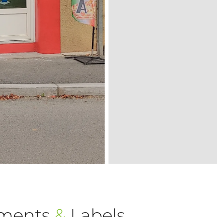
ements
&
Labels