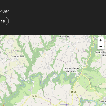
.34094
ire
+
−