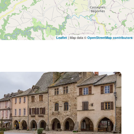
| Map data ©
Leaflet
OpenStreetMap contributors