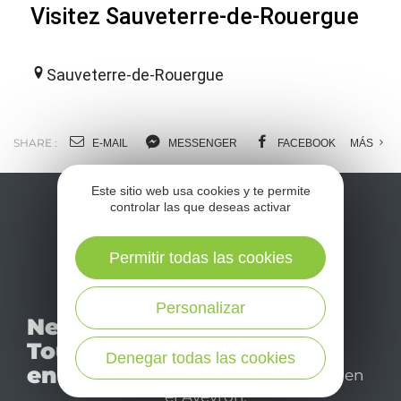
Visitez Sauveterre-de-Rouergue
Sauveterre-de-Rouergue
SHARE :
E-MAIL
MESSENGER
FACEBOOK
MÁS
Este sitio web usa cookies y te permite
controlar las que deseas activar
Permitir todas las cookies
Personalizar
No se pierda nuestro
Newsletter
mensual newsletter y
Tourismo
déjese inspirar para
Denegar todas las cookies
en Aveyron
disfrutar de su estancia en
el Aveyron.