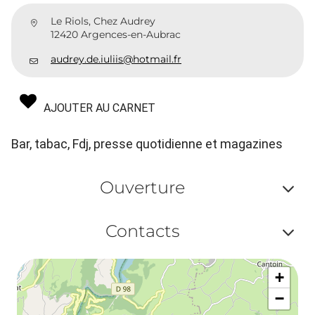
Le Riols, Chez Audrey
12420 Argences-en-Aubrac
audrey.de.iuliis@hotmail.fr
AJOUTER AU CARNET
Bar, tabac, Fdj, presse quotidienne et magazines
Ouverture
Af
Contacts
ou
Af
ma
+
ou
le
−
ma