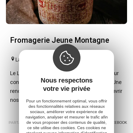
Fromagerie Jeune Montagne
Laguiole
Le Laguiole AOP : un fromage ! Une visite pour
Nous respectons
connaître les secrets de cette appellation. Une
votre vie privée
rencontre avec nos producteurs pour découvrir
nos fermes.
Pour un fonctionnement optimal, vous offrir
des fonctionnalités relatives aux réseaux
sociaux, améliorer votre expérience de
navigation, analyser et mesurer le trafic afin
de vous proposer des contenus de qualité,
PARTAGER :
E-MAIL
MESSENGER
FACEBOOK
ce site utilise des cookies. Ces cookies ne
stockent aucune information d'identification