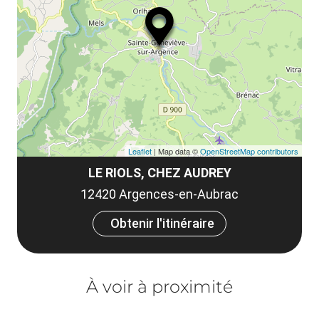
ou
le
et
co
tar
Leaflet
| Map data ©
OpenStreetMap contributors
LE RIOLS, CHEZ AUDREY
12420 Argences-en-Aubrac
Obtenir l'itinéraire
À voir à proximité