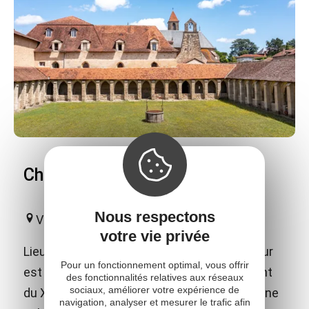
Chartreuse Saint-Sauveur
Nous respectons
Villefranche-de-Rouergue
votre vie privée
Lieu d'exception, la chartreuse Saint-Sauveur
Pour un fonctionnement optimal, vous offrir
est un chef-d'oeuvre du gothique flamboyant
des fonctionnalités relatives aux réseaux
sociaux, améliorer votre expérience de
du XVe siècle. L'édifice abrite des pièces d'une
navigation, analyser et mesurer le trafic afin