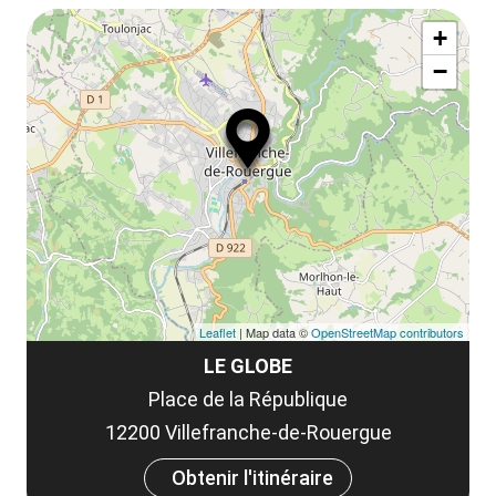
Af
ma
la
+
ou
le
−
ma
ou
le
et
co
tar
Leaflet
| Map data ©
OpenStreetMap contributors
LE GLOBE
Place de la République
12200 Villefranche-de-Rouergue
Obtenir l'itinéraire