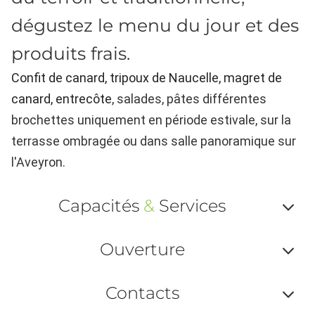
dégustez le menu du jour et des
produits frais.
Confit de canard, tripoux de Naucelle, magret de
canard, entrecôte
, salades, pâtes différentes
brochettes uniquement en période estivale,
sur la
terrasse ombragée ou dans salle panoramique sur
l'Aveyron.
Capacités
&
Services
Af
Ouverture
ou
Af
ma
Contacts
ou
le