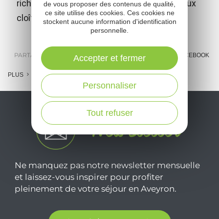
richesse insoupçonnée parmi lesquelles deux
de vous proposer des contenus de qualité,
ce site utilise des cookies. Ces cookies ne
cloîtres, dont un des plus grands de France.
stockent aucune information d'identification
personnelle.
PARTAGER :
E-MAIL
MESSENGER
FACEBOOK
Accepter et fermer
PLUS
Personnaliser
Tout refuser
Ne manquez pas notre newsletter mensuelle
et laissez-vous inspirer pour profiter
pleinement de votre séjour en Aveyron.