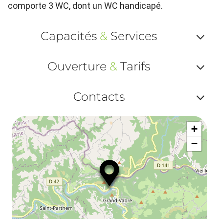
comporte 3 WC, dont un WC handicapé.
Capacités
&
Services
Af
Ouverture
&
Tarifs
ou
Af
ma
Contacts
ou
le
Af
ma
la
+
ou
le
−
ma
ou
le
et
co
tar