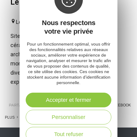
Le Don du Fel - Poterie du Don
Le Fel
Nous respectons
votre vie privée
Site européen de référence dédié à la
Pour un fonctionnement optimal, vous offrir
céramique contemporaine ! D'une audace
des fonctionnalités relatives aux réseaux
architecturale à vous couper le souffle et
sociaux, améliorer votre expérience de
navigation, analyser et mesurer le trafic afin
mondialement reconnu pour l'étonnante
de vous proposer des contenus de qualité,
ce site utilise des cookies. Ces cookies ne
diversité de ses collections et de ses
stockent aucune information d'identification
expositions temporaires de haut vol.
personnelle.
Accepter et fermer
PARTAGER :
E-MAIL
MESSENGER
FACEBOOK
Personnaliser
PLUS
Tout refuser