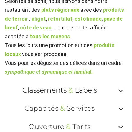
Selon les saisons, nous servons dans notre
restaurant des
plats régionaux
avec des
produits
de terroir
:
aligot
,
rétortillat
,
estofinade
,
pavé de
bœuf
,
côte de veau
… ou une carte raffinée
adaptée à
tous les moyens
.
Tous les jours une promotion sur des
produits
locaux
vous est proposée.
Vous pourrez déguster ces délices dans un cadre
sympathique et dynamique et familial.
Classements
&
Labels
Af
Capacités
&
Services
ou
Af
ma
Ouverture
&
Tarifs
ou