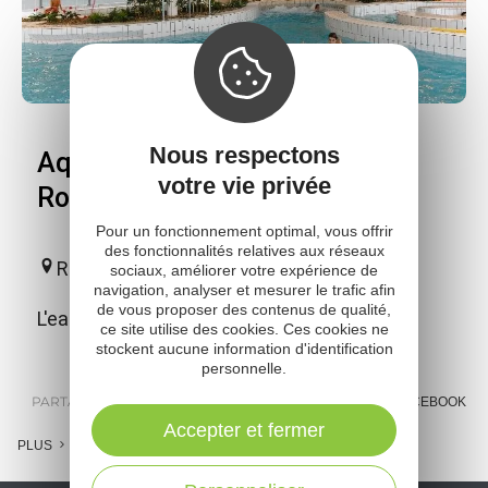
Nous respectons
Aquavallon pôle aquatique de
votre vie privée
Rodez Agglomération
Pour un fonctionnement optimal, vous offrir
des fonctionnalités relatives aux réseaux
Rodez
sociaux, améliorer votre expérience de
navigation, analyser et mesurer le trafic afin
de vous proposer des contenus de qualité,
L'eau à loisirs.
ce site utilise des cookies. Ces cookies ne
stockent aucune information d'identification
personnelle.
PARTAGER :
E-MAIL
MESSENGER
FACEBOOK
Accepter et fermer
PLUS