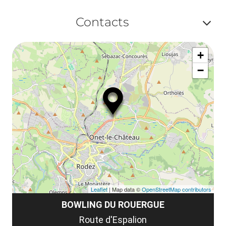
le
Af
ma
Contacts
la
ou
le
Af
ma
la
+
ou
le
−
ma
ou
le
et
co
tar
Leaflet
| Map data ©
OpenStreetMap contributors
BOWLING DU ROUERGUE
Route d'Espalion