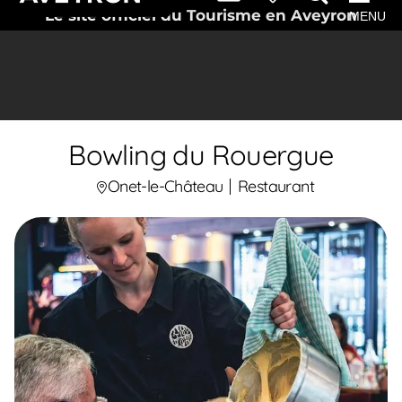
Le site officiel du Tourisme en Aveyron
MENU
Bowling du Rouergue
Onet-le-Château
Restaurant