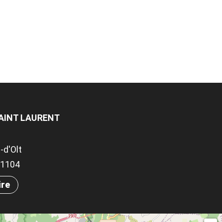
AINT LAURENT
-d'Olt
.11104
ire