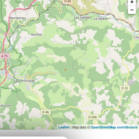
+
−
| Map data ©
Leaflet
OpenStreetMap contributors