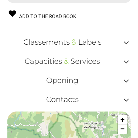
ADD TO THE ROAD BOOK
Classements
&
Labels
Af
Capacities
&
Services
ou
Af
ma
Opening
ou
le
Af
ma
Contacts
la
ou
le
Af
ma
la
+
ou
le
−
ma