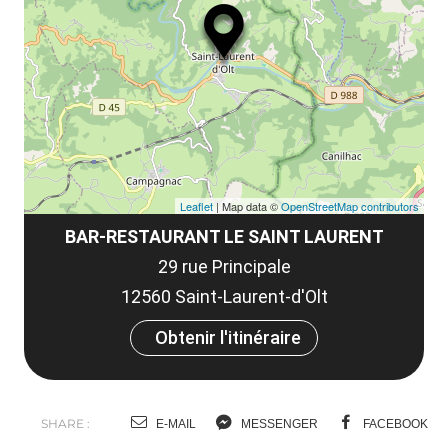
ou
le
et
co
tar
Leaflet
| Map data ©
OpenStreetMap contributors
BAR-RESTAURANT LE SAINT LAURENT
29 rue Principale
12560 Saint-Laurent-d'Olt
Obtenir l'itinéraire
SHARE :
E-MAIL
MESSENGER
FACEBOOK