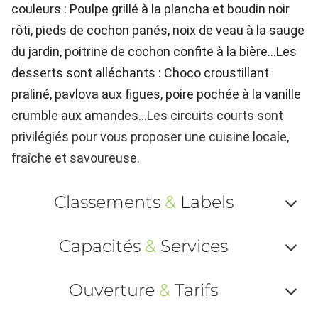
couleurs : Poulpe grillé à la plancha et boudin noir
rôti, pieds de cochon panés, noix de veau à la sauge
du jardin, poitrine de cochon confite à la bière...Les
desserts sont alléchants : Choco croustillant
praliné, pavlova aux figues, poire pochée à la vanille
crumble aux amandes...
Les circuits courts sont
privilégiés pour vous proposer une cuisine locale,
fraîche et savoureuse.
Classements
&
Labels
Af
Capacités
&
Services
ou
Af
ma
Ouverture
&
Tarifs
ou
le