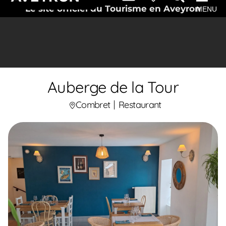
Le site officiel du Tourisme en Aveyron
MENU
Auberge de la Tour
Combret
Restaurant