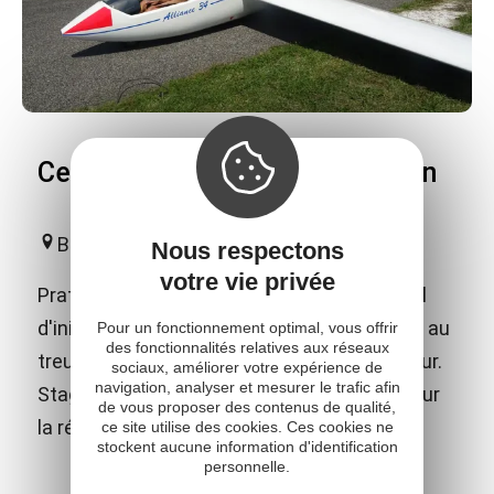
Centre de planeurs de l'Aveyron
Belmont-sur-Rance
Nous respectons
votre vie privée
Pratique et découverte du vol en planeur, vol
d'initiation, bon cadeau, baptême, décollage au
Pour un fonctionnement optimal, vous offrir
des fonctionnalités relatives aux réseaux
treuil, formation aux brevets de pilote planeur.
sociaux, améliorer votre expérience de
navigation, analyser et mesurer le trafic afin
Stages découverte du vol en planeur. Vols sur
de vous proposer des contenus de qualité,
la région.
ce site utilise des cookies. Ces cookies ne
stockent aucune information d'identification
personnelle.