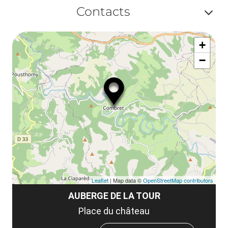
Af
ma
Contacts
la
ou
le
Af
ma
la
+
ou
le
−
ma
ou
le
et
co
tar
Leaflet
| Map data ©
OpenStreetMap contributors
AUBERGE DE LA TOUR
Place du château