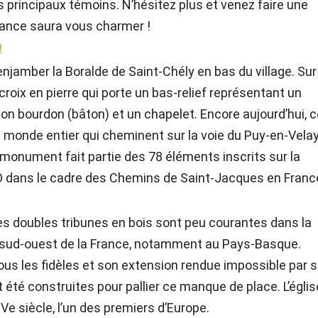
les principaux témoins. N’hésitez plus et venez faire une
iance saura vous charmer !
!
enjamber la Boralde de Saint-Chély en bas du village. Sur
 croix en pierre qui porte un bas-relief représentant un
son bourdon (bâton) et un chapelet. Encore aujourd’hui, 
 monde entier qui cheminent sur la voie du Puy-en-Vela
onument fait partie des 78 éléments inscrits sur la
CO dans le cadre des Chemins de Saint-Jacques en Franc
 Les doubles tribunes en bois sont peu courantes dans la
 le sud-ouest de la France, notamment au Pays-Basque.
r tous les fidèles et son extension rendue impossible par 
t été construites pour pallier ce manque de place. L’églis
Ve siècle, l’un des premiers d’Europe.