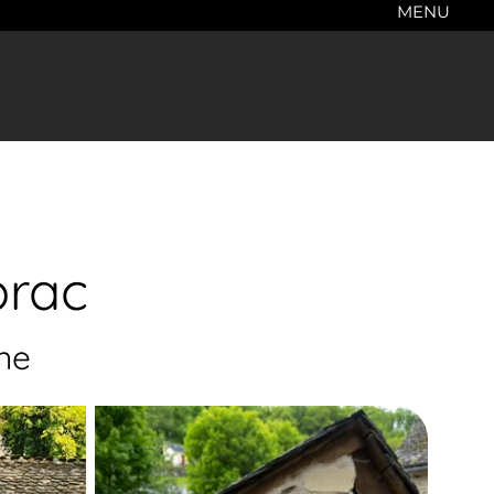
MENU
brac
ne