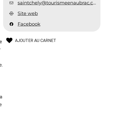
saintchely@tourismeenaubrac.com
Site web
Facebook
AJOUTER AU CARNET
ce
y
e.
sa
e