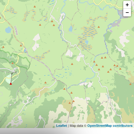
+
−
| Map data ©
Leaflet
OpenStreetMap contributors