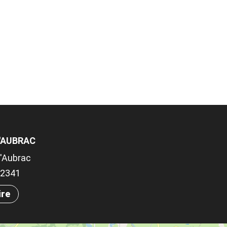
D'AUBRAC
d'Aubrac
.92341
ire