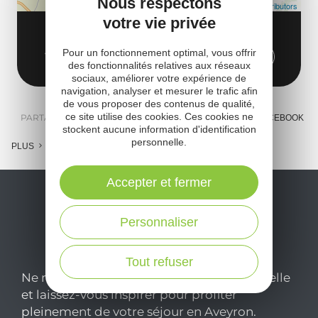
Nous respectons
Leaflet
| Map data ©
OpenStreetMap contributors
votre vie privée
Avenue du Segala
Pour un fonctionnement optimal, vous offrir
12160 Moyrazès
Obtenir l'itinéraire
des fonctionnalités relatives aux réseaux
sociaux, améliorer votre expérience de
navigation, analyser et mesurer le trafic afin
de vous proposer des contenus de qualité,
ce site utilise des cookies. Ces cookies ne
PARTAGER :
E-MAIL
MESSENGER
FACEBOOK
stockent aucune information d'identification
personnelle.
PLUS
Accepter et fermer
Personnaliser
Tout refuser
Ne manquez pas notre newsletter mensuelle
et laissez-vous inspirer pour profiter
pleinement de votre séjour en Aveyron.