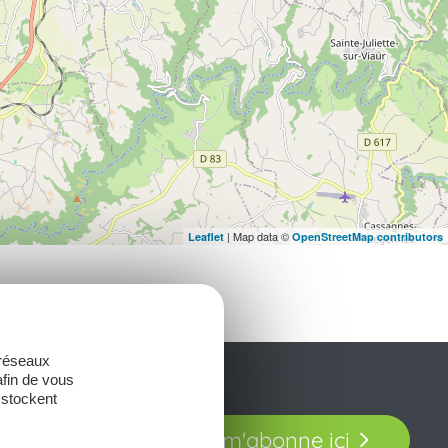
| Map data ©
Leaflet
OpenStreetMap contributors
 réseaux
afin de vous
 stockent
t laissez-vous
Je m'abonne ici
our en Aveyron.