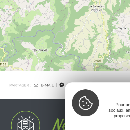
PARTAGER :
E-MAIL
MESSENGER
FACEBOOK
Pour un
sociaux, am
proposer