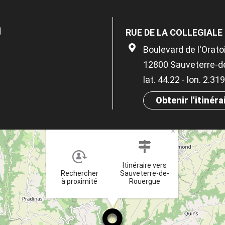
n
RUE DE LA COLLEGIALE
Boulevard de l'Orato
12800 Sauveterre-d
lat. 44.22 - lon. 2.31
Obtenir l'itinéra
×
Itinéraire vers
Rechercher
Sauveterre-de-
à proximité
Rouergue