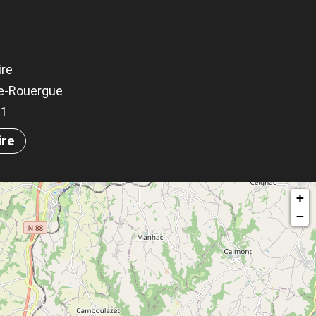
ire
e-Rouergue
91
ire
+
−