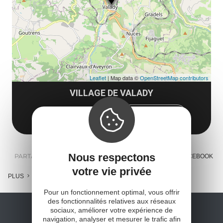
co
Leaflet
| Map data ©
OpenStreetMap contributors
VILLAGE DE VALADY
12330 Valady
Obtenir l'itinéraire
Nous respectons
PARTAGER :
E-MAIL
MESSENGER
FACEBOOK
votre vie privée
PLUS
Pour un fonctionnement optimal, vous offrir
des fonctionnalités relatives aux réseaux
sociaux, améliorer votre expérience de
navigation, analyser et mesurer le trafic afin