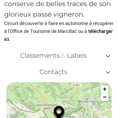
conserve de belles traces de son
glorieux passé vigneron.
Circuit découverte à faire en autonomie à récupérer
à l'Office de Tourisme de Marcillac ou à
télécharger
ici.
Classements
&
Labels
Af
Contacts
ou
Af
ma
+
ou
le
−
ma
la
le