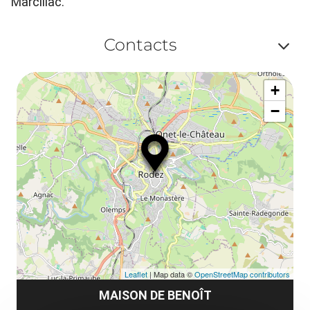
Marcillac.
Contacts
Af
+
ou
−
ma
le
co
Leaflet
| Map data ©
OpenStreetMap contributors
MAISON DE BENOÎT