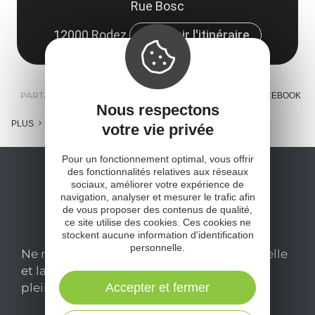
Rue Bosc
12000 Rodez
Obtenir l'itinéraire
PARTAGER :
E-MAIL
MESSENGER
FACEBOOK
Nous respectons
PLUS
votre vie privée
Pour un fonctionnement optimal, vous offrir
des fonctionnalités relatives aux réseaux
sociaux, améliorer votre expérience de
navigation, analyser et mesurer le trafic afin
de vous proposer des contenus de qualité,
ce site utilise des cookies. Ces cookies ne
stockent aucune information d'identification
personnelle.
Ne manquez pas notre newsletter mensuelle
et laissez-vous inspirer pour profiter
pleinement de votre séjour en Aveyron.
Accepter et fermer