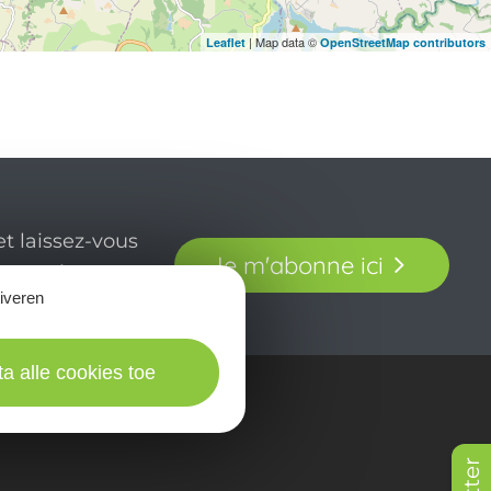
| Map data ©
Leaflet
OpenStreetMap contributors
t laissez-vous
Je m'abonne ici
our en Aveyron.
tiveren
ta alle cookies toe
in beeld