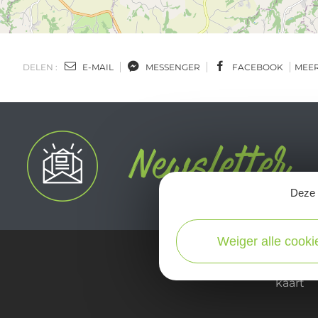
DELEN :
E-MAIL
MESSENGER
FACEBOOK
MEE
Deze s
Weiger alle cooki
kaart