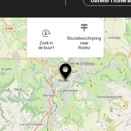
Obtenir l'itinéra
×
Routebeschrijving
Zoek in
naar
de buurt
Rodez