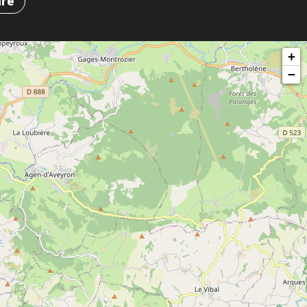
ire
+
−