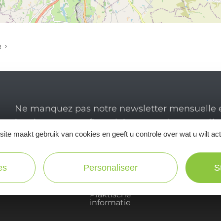
R
Ne manquez pas notre newsletter mensuelle e
inspirer pour profiter pleinement de votre séj
ite maakt gebruik van cookies en geeft u controle over wat u wilt ac
es
Personaliseer
S
Praktische
informatie