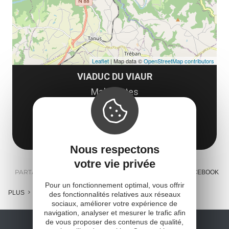
Leaflet
| Map data ©
OpenStreetMap contributors
VIADUC DU VIAUR
Malphettes
12800 Tauriac-de-Naucelle
Obtenir l'itinéraire
Nous respectons
votre vie privée
PARTAGER :
E-MAIL
MESSENGER
FACEBOOK
Pour un fonctionnement optimal, vous offrir
PLUS
des fonctionnalités relatives aux réseaux
sociaux, améliorer votre expérience de
navigation, analyser et mesurer le trafic afin
de vous proposer des contenus de qualité,