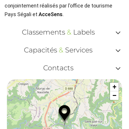
conjointement réalisés par l'office de tourisme
Pays Ségali et
AcceSens
.
Classements
&
Labels
Af
Capacités
&
Services
ou
Af
ma
Contacts
ou
le
Af
ma
la
+
ou
le
−
ma
la
le
co