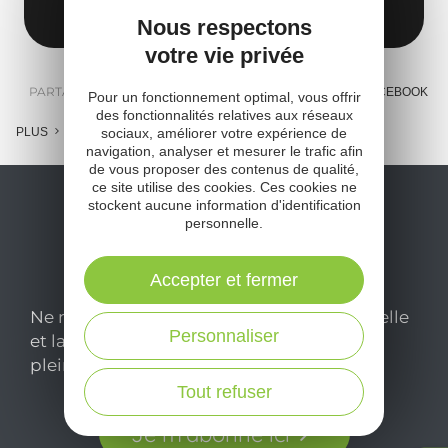
12110 Aubin
Obtenir l'itinéraire
Nous respectons
votre vie privée
PARTAGER :
E-MAIL
MESSENGER
FACEBOOK
Pour un fonctionnement optimal, vous offrir
des fonctionnalités relatives aux réseaux
sociaux, améliorer votre expérience de
PLUS
navigation, analyser et mesurer le trafic afin
de vous proposer des contenus de qualité,
ce site utilise des cookies. Ces cookies ne
stockent aucune information d'identification
personnelle.
Accepter et fermer
Ne manquez pas notre newsletter mensuelle
Personnaliser
et laissez-vous inspirer pour profiter
pleinement de votre séjour en Aveyron.
Tout refuser
Je m'abonne ici