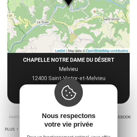
co
tar
Leaflet
| Map data ©
OpenStreetMap contributors
CHAPELLE NOTRE DAME DU DÉSERT
Melvieu
12400 Saint-Victor-et-Melvieu
Obtenir l'itinéraire
Nous respectons
PARTAGER :
E-MAIL
MESSENGER
FACEBOOK
votre vie privée
PLUS