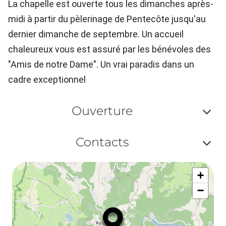
La chapelle est ouverte tous les dimanches après-
midi à partir du pèlerinage de Pentecôte jusqu'au
dernier dimanche de septembre. Un accueil
chaleureux vous est assuré par les bénévoles des
"Amis de notre Dame". Un vrai paradis dans un
cadre exceptionnel
Ouverture
Af
Contacts
ou
Af
ma
+
ou
le
−
ma
ou
le
et