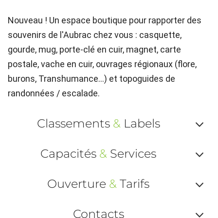
Nouveau ! Un espace boutique pour rapporter des
souvenirs de l'Aubrac chez vous : casquette,
gourde, mug, porte-clé en cuir, magnet, carte
postale, vache en cuir, ouvrages régionaux (flore,
burons, Transhumance...) et topoguides de
randonnées / escalade.
Classements
&
Labels
Af
Capacités
&
Services
ou
Af
ma
Ouverture
&
Tarifs
ou
le
Af
ma
Contacts
la