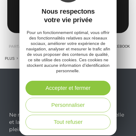
12470 Saint-Chély-d'Aubrac
Nous respectons
votre vie privée
Obtenir l'itinéraire
Pour un fonctionnement optimal, vous offrir
des fonctionnalités relatives aux réseaux
sociaux, améliorer votre expérience de
PARTAGER :
E-MAIL
MESSENGER
FACEBOOK
navigation, analyser et mesurer le trafic afin
de vous proposer des contenus de qualité,
PLUS
ce site utilise des cookies. Ces cookies ne
stockent aucune information d'identification
personnelle.
Accepter et fermer
Personnaliser
Ne manquez pas notre newsletter mensuelle
et laissez-vous inspirer pour profiter
Tout refuser
pleinement de votre séjour en Aveyron.