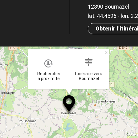
12390 Bournazel
lat. 44.4596 - lon. 2
Obtenir l'itinéra
×
Rechercher
Itinéraire vers
à proximité
Bournazel