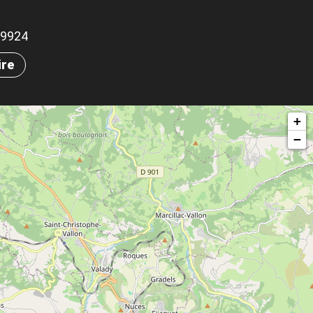
.29924
ire
+
−