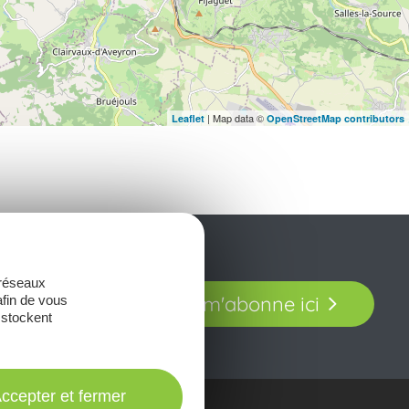
| Map data ©
Leaflet
OpenStreetMap contributors
t laissez-vous
 réseaux
Je m'abonne ici
afin de vous
our en Aveyron.
 stockent
ccepter et fermer