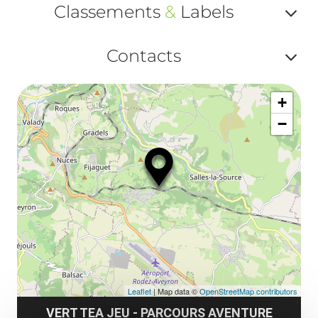
Classements
&
Labels
Af
Contacts
ou
Af
ma
+
ou
le
−
ma
la
le
co
Leaflet
| Map data ©
OpenStreetMap contributors
VERT TEA JEU - PARCOURS AVENTURE