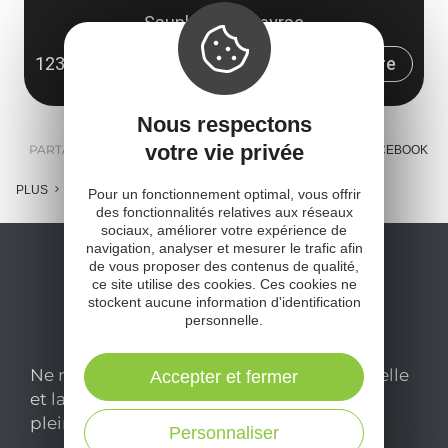
Saunhac - Séveyrac
12330 Salles-la-Source
Obtenir l'itinéraire
Nous respectons
votre vie privée
PARTAGER :
E-MAIL
MESSENGER
FACEBOOK
PLUS
Pour un fonctionnement optimal, vous offrir
des fonctionnalités relatives aux réseaux
sociaux, améliorer votre expérience de
navigation, analyser et mesurer le trafic afin
de vous proposer des contenus de qualité,
ce site utilise des cookies. Ces cookies ne
stockent aucune information d'identification
personnelle.
Ne manquez pas notre newsletter mensuelle
Accepter et fermer
et laissez-vous inspirer pour profiter
pleinement de votre séjour en Aveyron.
Personnaliser