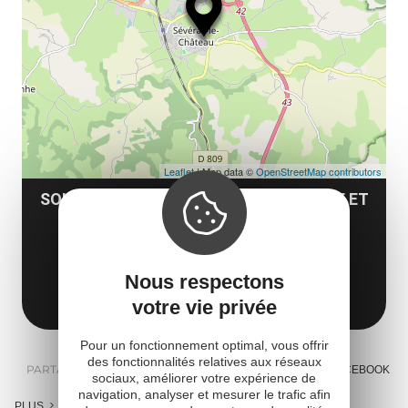
le
et
co
tar
Leaflet
| Map data ©
OpenStreetMap contributors
SOLÈNE JUNIQUE - ACCOMPAGNATRICE ET
MÉDIATRICE ART ET ENERGIE
12150 Sévérac d'Aveyron
Nous respectons
Obtenir l'itinéraire
votre vie privée
Pour un fonctionnement optimal, vous offrir
des fonctionnalités relatives aux réseaux
PARTAGER :
E-MAIL
MESSENGER
FACEBOOK
sociaux, améliorer votre expérience de
navigation, analyser et mesurer le trafic afin
PLUS