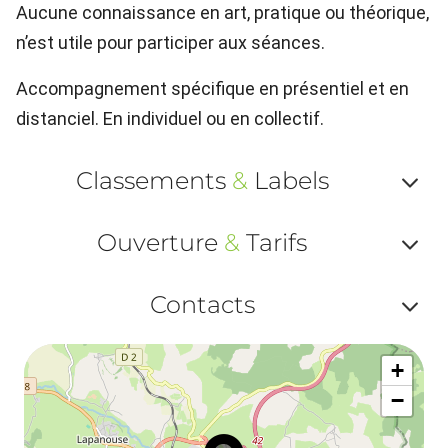
Aucune connaissance en art, pratique ou théorique,
n’est utile pour participer aux séances.
Accompagnement spécifique en présentiel et en
distanciel. En individuel ou en collectif.
Classements
&
Labels
Af
Ouverture
&
Tarifs
ou
Af
ma
Contacts
ou
le
Af
ma
la
+
ou
le
−
ma
ou