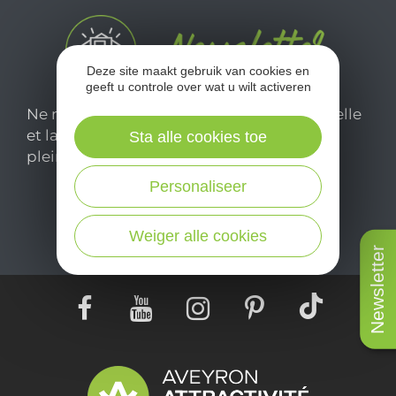
Deze site maakt gebruik van cookies en
geeft u controle over wat u wilt activeren
Ne manquez pas notre newsletter mensuelle
et laissez-vous inspirer pour profiter
Sta alle cookies toe
pleinement de votre séjour en Aveyron.
Personaliseer
Je m'abonne ici
Weiger alle cookies
Newsletter