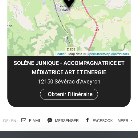
et
co
tar
Leaflet
| Map data ©
OpenStreetMap contributors
SOLÈNE JUNIQUE - ACCOMPAGNATRICE ET
MÉDIATRICE ART ET ENERGIE
12150 Sévérac d'Aveyron
Obtenir l'itinéraire
DELEN :
E-MAIL
MESSENGER
FACEBOOK
MEER