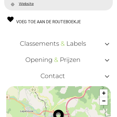
Website
VOEG TOE AAN DE ROUTEBOEKJE
Classements
&
Labels
Af
Opening
&
Prijzen
ou
Af
ma
Contact
ou
le
Af
ma
la
+
ou
le
−
ma
ou
le