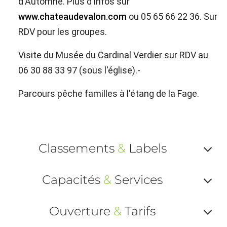
d'Automne. Plus d'infos sur
www.chateaudevalon.com
ou 05 65 66 22 36. Sur
RDV pour les groupes.
Visite du Musée du Cardinal Verdier sur RDV au
06 30 88 33 97 (sous l'église).-
Parcours pêche familles à l'étang de la Fage.
Classements
&
Labels
Af
Capacités
&
Services
ou
Af
ma
Ouverture
&
Tarifs
ou
le