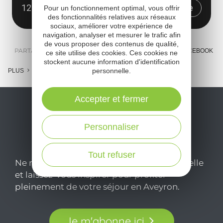
12600 Lacroix-Barrez
Obtenir l'itinéraire
Pour un fonctionnement optimal, vous offrir
des fonctionnalités relatives aux réseaux
sociaux, améliorer votre expérience de
navigation, analyser et mesurer le trafic afin
de vous proposer des contenus de qualité,
PARTAGER :
E-MAIL
MESSENGER
FACEBOOK
ce site utilise des cookies. Ces cookies ne
stockent aucune information d'identification
personnelle.
PLUS
Accepter et fermer
Personnaliser
Tout refuser
Ne manquez pas notre newsletter mensuelle
et laissez-vous inspirer pour profiter
pleinement de votre séjour en Aveyron.
Je m'abonne ici