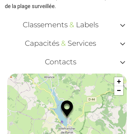
de la plage surveillée.
Classements
&
Labels
Af
Capacités
&
Services
ou
Af
ma
Contacts
ou
le
Af
ma
la
+
ou
le
−
ma
la
le
co