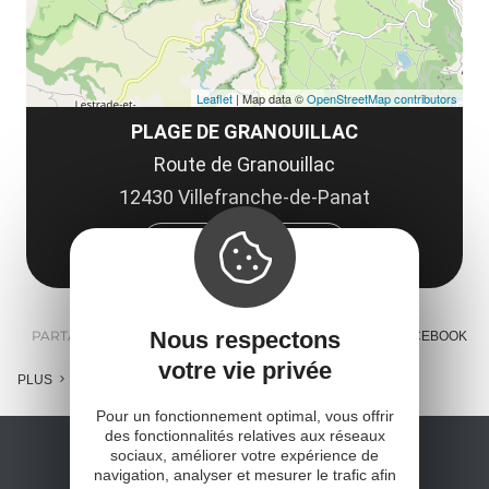
Leaflet
| Map data ©
OpenStreetMap contributors
PLAGE DE GRANOUILLAC
Route de Granouillac
12430 Villefranche-de-Panat
Obtenir l'itinéraire
Nous respectons
PARTAGER :
E-MAIL
MESSENGER
FACEBOOK
votre vie privée
PLUS
Pour un fonctionnement optimal, vous offrir
des fonctionnalités relatives aux réseaux
sociaux, améliorer votre expérience de
navigation, analyser et mesurer le trafic afin