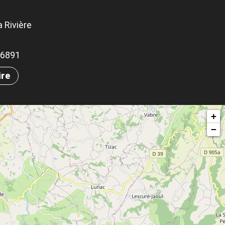
 Rivière
.96891
ire
+
−