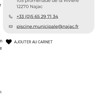
105 promenade de la Rivière
e
12270 Najac
+33 (0)5 65 29 71 34
piscine.municipale@najac.fr
en
AJOUTER AU CARNET
le
n