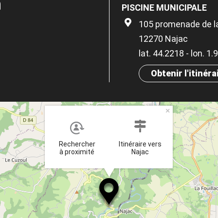
n
PISCINE MUNICIPALE
105 promenade de la
12270 Najac
lat. 44.2218 - lon. 1
Obtenir l'itinéra
×
Rechercher
Itinéraire vers
à proximité
Najac