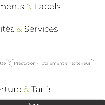
ements
&
Labels
ités
&
Services
tte
Prestation - Totalement en extérieur
rture
&
Tarifs
Tarifs