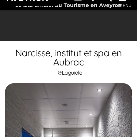
Le site officiel du Tourisme en Aveyron
MENU
Narcisse, institut et spa en
Aubrac
Laguiole