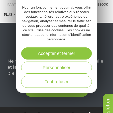
PARTAGER :
E-MAIL
MESSENGER
FACEBOOK
Pour un fonctionnement optimal, vous offrir
des fonctionnalités relatives aux réseaux
PLUS
sociaux, améliorer votre expérience de
navigation, analyser et mesurer le trafic afin
de vous proposer des contenus de qualité,
ce site utilise des cookies. Ces cookies ne
stockent aucune information d'identification
personnelle.
Accepter et fermer
Ne manquez pas notre newsletter mensuelle
et laissez-vous inspirer pour profiter
Personnaliser
pleinement de votre séjour en Aveyron.
Tout refuser
Je m'abonne ici
Newsletter