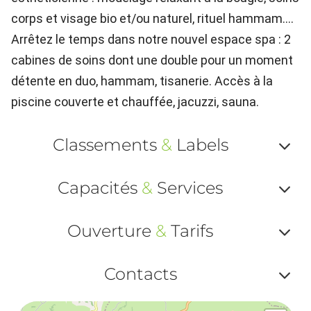
corps et visage bio et/ou naturel, rituel hammam....
Arrêtez le temps dans notre nouvel espace spa : 2
cabines de soins dont une double pour un moment
détente en duo, hammam, tisanerie. Accès à la
piscine couverte et chauffée, jacuzzi, sauna.
Classements
&
Labels
Af
Capacités
&
Services
ou
Af
ma
Ouverture
&
Tarifs
ou
le
Af
ma
Contacts
la
ou
le
Af