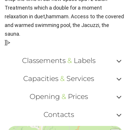
Treatments which a double for a moment
relaxation in duet,hammam. Access to the covered
and warmed swimming pool, the Jacuzzi, the
sauna.
]]>
Classements
&
Labels
Af
Capacities
&
Services
ou
Af
ma
Opening
&
Prices
ou
le
Af
ma
Contacts
la
ou
le
Af