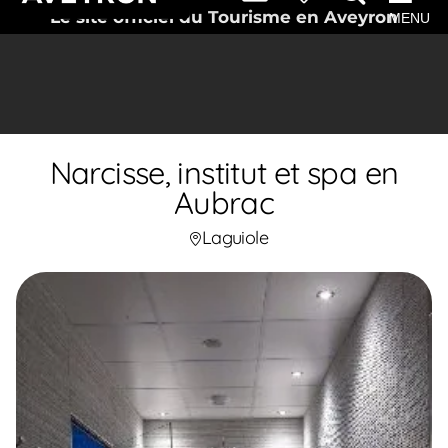
Le site officiel du Tourisme en Aveyron
MENU
Narcisse, institut et spa en
Aubrac
Laguiole