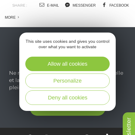
SHARE :
E-MAIL
MESSENGER
FACEBOOK
MORE
This site uses cookies and gives you control
over what you want to activate
Allow all cookies
Ne manquez pas notre newsletter mensuelle
et laissez-vous inspirer pour profiter
Personalize
pleinement de votre séjour en Aveyron.
Deny all cookies
Je m'abonne ici
Newsletter