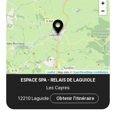
ma
la
+
ou
le
−
ma
ou
le
et
co
tar
Leaflet
| Map data ©
OpenStreetMap contributors
ESPACE SPA - RELAIS DE LAGUIOLE
Les Cayres
12210 Laguiole
Obtenir l'itinéraire