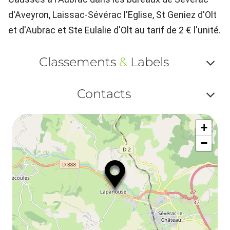
d'Aveyron, Laissac-Sévérac l'Eglise, St Geniez d'Olt
et d'Aubrac et Ste Eulalie d'Olt au tarif de 2 € l'unité.
Classements
&
Labels
Af
Contacts
ou
Af
ma
+
ou
le
−
ma
la
le
co